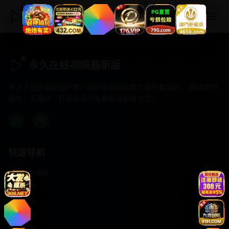
永久在线视频最新版
永久在线视频最新版
专注于提供最新国产热门电影电视剧免费在线观看服务， 高清流畅
播放，无插件，打造纯净的免费影视观看体验！
快速导航
首页推荐
精选剧情
热门动作
浪漫爱情